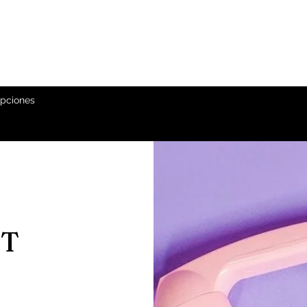
ipciones
T